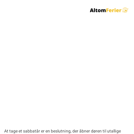
Arbejde i udlandet i
sabbatår: En
livsændrende
oplevelse for unge
rejselystne
At tage et sabbatår er en beslutning, der åbner døren til utallige