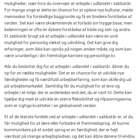
muligheder, især hvis du overvejer at arbejde i udlandet i sabbatår.
For mange unge er dette en chance for at opleve nye kulturer, møde
mennesker fra forskellige baggrunde og få en bredere forståelse af
verden. Det kan være skræmmende at forlade sin trygge base, men
belønningen er ofte en dybere forståelse af både sig selv og andre.
Et sabbatår brugt på at arbejde i udlandet kan være en unik
mulighed for personlig vækst og udvikling. Det kan give dig
erfaringer, som ikke kan opnås på nogen anden måde, og som kan
være uvurderlige i din fremtidige karriere og personlige liv.
Når du beslutter dig for at arbejde i udlandet i sabbatår, åbner du
op for en række muligheder. Det er en chance for at udvikle nye
færdigheder og få værdifuld arbejdserfaring, som kan skille dig ud
på arbejdsmarkedet. Samtidig får du mulighed for at leve og
arbejde i et miljø, der er anderledes end det, du er vant til. Dette kan
hjælpe dig med at udvikle en større fleksibilitet og tilpasningsevne,
som er vigtige kvaliteter i en globaliseret verden.
Et af de største fordele ved at arbejde i udlandet i sabbatår er, at du
får mulighed for at lære eller forbedre et fremmedsprog. At kunne
kommunikere på et andet sprog er en færdighed, der er højt
værdsat på mange arbejdspladser, og det kan åbne dørene til endnu