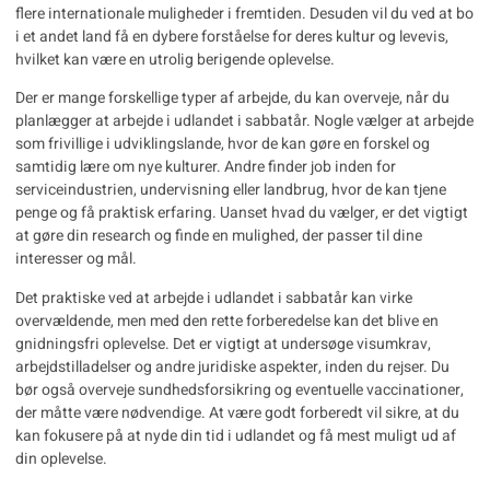
flere internationale muligheder i fremtiden. Desuden vil du ved at bo
i et andet land få en dybere forståelse for deres kultur og levevis,
hvilket kan være en utrolig berigende oplevelse.
Der er mange forskellige typer af arbejde, du kan overveje, når du
planlægger at arbejde i udlandet i sabbatår. Nogle vælger at arbejde
som frivillige i udviklingslande, hvor de kan gøre en forskel og
samtidig lære om nye kulturer. Andre finder job inden for
serviceindustrien, undervisning eller landbrug, hvor de kan tjene
penge og få praktisk erfaring. Uanset hvad du vælger, er det vigtigt
at gøre din research og finde en mulighed, der passer til dine
interesser og mål.
Det praktiske ved at arbejde i udlandet i sabbatår kan virke
overvældende, men med den rette forberedelse kan det blive en
gnidningsfri oplevelse. Det er vigtigt at undersøge visumkrav,
arbejdstilladelser og andre juridiske aspekter, inden du rejser. Du
bør også overveje sundhedsforsikring og eventuelle vaccinationer,
der måtte være nødvendige. At være godt forberedt vil sikre, at du
kan fokusere på at nyde din tid i udlandet og få mest muligt ud af
din oplevelse.