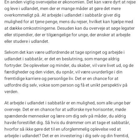
En anden vigtig overvejelse er økonomien. Det kan være dyrt at rejse
og leve i udlandet, men der er mange måder at gøre det mere
overkommeligt på. At arbejde i udlandet i sabbatår giver dig
mulighed for at tjene penge, mens du rejser, hvilket kan hjælpe med
at dække omkostningerne. Desuden kan du overveje at søge legater
eller stipendier, der er tilgængelige for unge, der ønsker at arbejde
eller studere i udlandet.
Selvom det kan være udfordrende at tage springet og
arbejde i
udlandet i sabbatår
, er det en beslutning, som mange aldrig
fortryder. De oplevelser og minder, du skaber, vil vare livet ud, og de
færdigheder og den viden, du opnår, vil være uvurderlige i din
fremtidige karriere og personlige liv. Det er en chance for at
udfordre dig selv, vokse som person og få et unikt perspektiv på
verden.
At arbejde i udlandet i sabbatår er en mulighed, som alle unge bør
overveje. Det er en chance for at udforske nye horisonter, møde
spændende mennesker og lære om dig selv på måder, du aldrig
havde forestillet dig. Så hvis du drømmer om at tage et sabbatår,
hvorfor så ikke gøre det til en uforglemmelig oplevelse ved at
arbejde i udlandet? Det er en investering i dig selv og din fremtid,