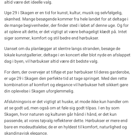
altid være det ideelle valg.
Uge 29 i Skagen er en tid for kunst, kultur, musik og selvfølgelig,
skønhed. Mange besøgende kommer fra hele landet for at deltage i
de mange begivenheder, der finder sted i løbet af denne uge. Og for
at opleve alt dette, er det vigtigt at være behageligt klædt på. Intet
siger sommer, komfort og stil bedre end hørbukser.
Uanset om du planlægger at slentre langs stranden, besøge de
lokale kunstgallerier, deltage i en koncert eller blot nyde en afslappet
dag i byen, vil hørbukser altid være dit bedste valg.
For dem, der overvejer at tilføje et par hørbukser til deres garderobe,
er uge 29 i Skagen den perfekte tid at tage springet. Med den rette
kombination af komfort og elegance vil hørbukser helt sikkert gøre
din oplevelse i Skagen uforglemmelig.
Afslutningsvis er det vigtigt at huske, at mode ikke kun handler om
at se godt ud, men også om at føle sig godt tilpas. I en by som
Skagen, hvor naturen og kulturen går hånd i hånd, er det kun
passende, at vores tøjvalg reflekterer dette. Hørbukser er mere end
bare en modeudtalelse; de er en hyldest til komfort, naturlighed og
skandinavisk elegance.