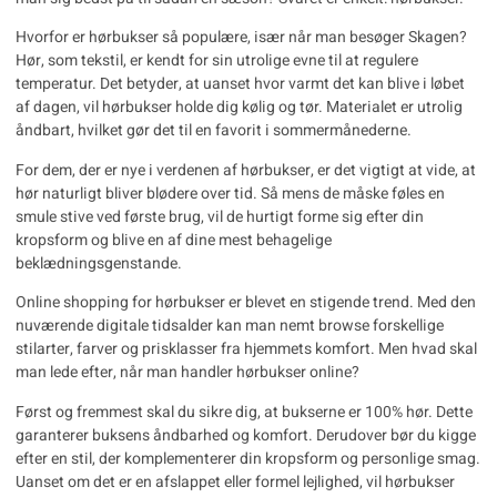
Hvorfor er
hørbukser
så populære, især når man besøger Skagen?
Hør, som tekstil, er kendt for sin utrolige evne til at regulere
temperatur. Det betyder, at uanset hvor varmt det kan blive i løbet
af dagen, vil hørbukser holde dig kølig og tør. Materialet er utrolig
åndbart, hvilket gør det til en favorit i sommermånederne.
For dem, der er nye i verdenen af hørbukser, er det vigtigt at vide, at
hør naturligt bliver blødere over tid. Så mens de måske føles en
smule stive ved første brug, vil de hurtigt forme sig efter din
kropsform og blive en af dine mest behagelige
beklædningsgenstande.
Online shopping for hørbukser er blevet en stigende trend. Med den
nuværende digitale tidsalder kan man nemt browse forskellige
stilarter, farver og prisklasser fra hjemmets komfort. Men hvad skal
man lede efter, når man handler hørbukser online?
Først og fremmest skal du sikre dig, at bukserne er 100% hør. Dette
garanterer buksens åndbarhed og komfort. Derudover bør du kigge
efter en stil, der komplementerer din kropsform og personlige smag.
Uanset om det er en afslappet eller formel lejlighed, vil hørbukser