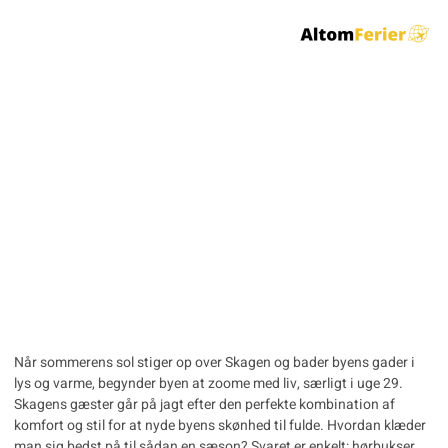
Hørbukser: Den Ideelle
Valgmulighed for Uge
29 i Skagen
Når sommerens sol stiger op over Skagen og bader byens gader i
lys og varme, begynder byen at zoome med liv, særligt i uge 29.
Skagens gæster går på jagt efter den perfekte kombination af
komfort og stil for at nyde byens skønhed til fulde. Hvordan klæder
man sig bedst på til sådan en sæson? Svaret er enkelt: hørbukser.