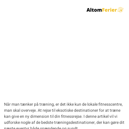
Opdag de Bedste
Træningsdestinationer
til Dit Næste Eventyr
Når man tænker på træning, er det ikke kun de lokale fitnesscentre,
man skal overveje. At rejse til eksotiske destinationer for at træne
kan give en ny dimension til din fitnessrejse. I denne artikel vil vi
udforske nogle af de bedste træningsdestinationer, der kan gøre dit
næste eventyr både spændende og sundt.