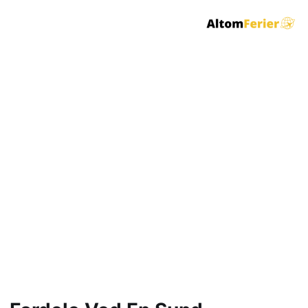
Sådan Kombinerer Du
Sund Frokostordning
Med Din
Træningsrutine i
Aarhus