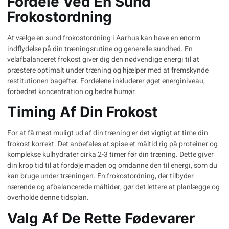
Fordele Ved En Sund
Frokostordning
At vælge en sund
frokostordning i Aarhus
kan have en enorm
indflydelse på din træningsrutine og generelle sundhed. En
velafbalanceret frokost giver dig den nødvendige energi til at
præstere optimalt under træning og hjælper med at fremskynde
restitutionen bagefter. Fordelene inkluderer øget energiniveau,
forbedret koncentration og bedre humør.
Timing Af Din Frokost
For at få mest muligt ud af din træning er det vigtigt at time din
frokost korrekt. Det anbefales at spise et måltid rig på proteiner og
komplekse kulhydrater cirka 2-3 timer før din træning. Dette giver
din krop tid til at fordøje maden og omdanne den til energi, som du
kan bruge under træningen. En frokostordning, der tilbyder
nærende og afbalancerede måltider, gør det lettere at planlægge og
overholde denne tidsplan.
Valg Af De Rette Fødevarer