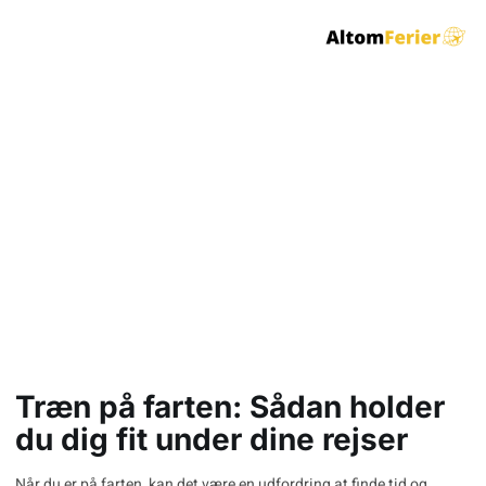
Træn på farten: Sådan
holder du dig fit under
dine rejser
Træn på farten: Sådan holder
du dig fit under dine rejser
Når du er på farten, kan det være en udfordring at finde tid og