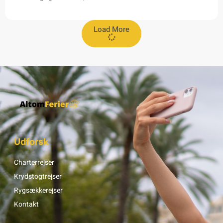
Load More
Udforsk
Charterrejser
Krydstogtrejser
Rygsækkerejser
Kontakt