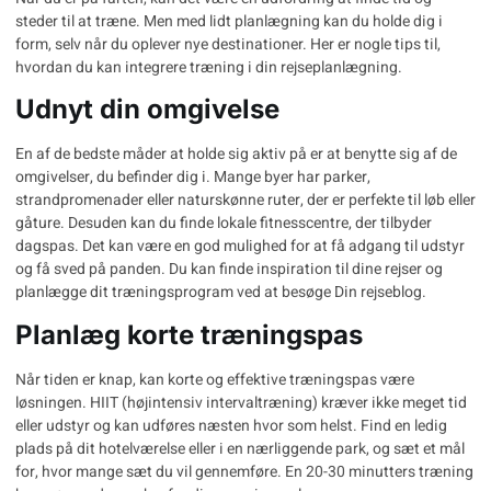
steder til at træne. Men med lidt planlægning kan du holde dig i
form, selv når du oplever nye destinationer. Her er nogle tips til,
hvordan du kan integrere træning i din rejseplanlægning.
Udnyt din omgivelse
En af de bedste måder at holde sig aktiv på er at benytte sig af de
omgivelser, du befinder dig i. Mange byer har parker,
strandpromenader eller naturskønne ruter, der er perfekte til løb eller
gåture. Desuden kan du finde lokale fitnesscentre, der tilbyder
dagspas. Det kan være en god mulighed for at få adgang til udstyr
og få sved på panden. Du kan finde inspiration til dine rejser og
planlægge dit træningsprogram ved at besøge
Din rejseblog
.
Planlæg korte træningspas
Når tiden er knap, kan korte og effektive træningspas være
løsningen. HIIT (højintensiv intervaltræning) kræver ikke meget tid
eller udstyr og kan udføres næsten hvor som helst. Find en ledig
plads på dit hotelværelse eller i en nærliggende park, og sæt et mål
for, hvor mange sæt du vil gennemføre. En 20-30 minutters træning