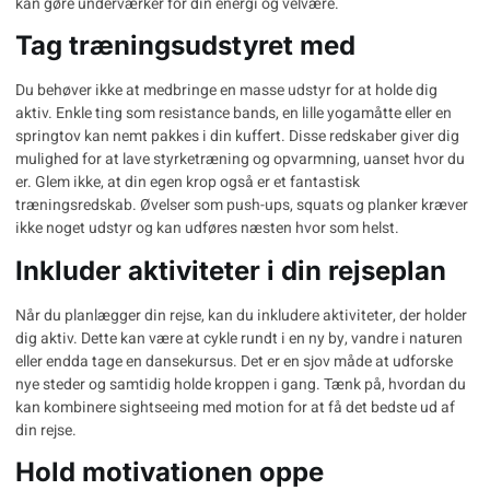
kan gøre underværker for din energi og velvære.
Tag træningsudstyret med
Du behøver ikke at medbringe en masse udstyr for at holde dig
aktiv. Enkle ting som resistance bands, en lille yogamåtte eller en
springtov kan nemt pakkes i din kuffert. Disse redskaber giver dig
mulighed for at lave styrketræning og opvarmning, uanset hvor du
er. Glem ikke, at din egen krop også er et fantastisk
træningsredskab. Øvelser som push-ups, squats og planker kræver
ikke noget udstyr og kan udføres næsten hvor som helst.
Inkluder aktiviteter i din rejseplan
Når du planlægger din rejse, kan du inkludere aktiviteter, der holder
dig aktiv. Dette kan være at cykle rundt i en ny by, vandre i naturen
eller endda tage en dansekursus. Det er en sjov måde at udforske
nye steder og samtidig holde kroppen i gang. Tænk på, hvordan du
kan kombinere sightseeing med motion for at få det bedste ud af
din rejse.
Hold motivationen oppe